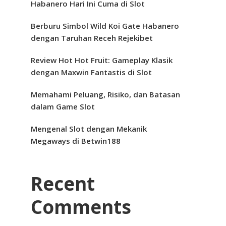
Habanero Hari Ini Cuma di Slot
Berburu Simbol Wild Koi Gate Habanero
dengan Taruhan Receh Rejekibet
Review Hot Hot Fruit: Gameplay Klasik
dengan Maxwin Fantastis di Slot
Memahami Peluang, Risiko, dan Batasan
dalam Game Slot
Mengenal Slot dengan Mekanik
Megaways di Betwin188
Recent
Comments