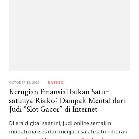
OCTOBER 15, 2025
KASINO
Kerugian Finansial bukan Satu-
satunya Risiko: Dampak Mental dari
Judi “Slot Gacor” di Internet
Di era digital saat ini, judi online semakin
mudah diakses dan menjadi salah satu hiburan