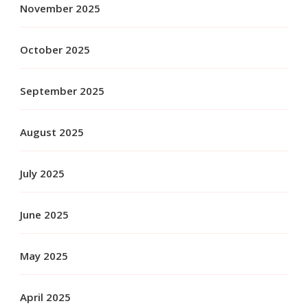
November 2025
October 2025
September 2025
August 2025
July 2025
June 2025
May 2025
April 2025