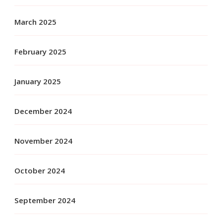
March 2025
February 2025
January 2025
December 2024
November 2024
October 2024
September 2024