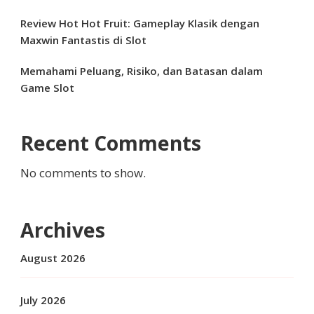
Review Hot Hot Fruit: Gameplay Klasik dengan
Maxwin Fantastis di Slot
Memahami Peluang, Risiko, dan Batasan dalam
Game Slot
Recent Comments
No comments to show.
Archives
August 2026
July 2026