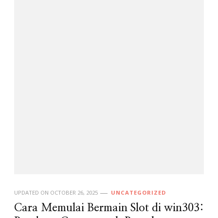
UPDATED ON
OCTOBER 26, 2025
UNCATEGORIZED
Cara Memulai Bermain Slot di win303: