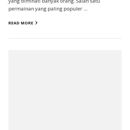
yang diminati banyak orang. Salah satu
permainan yang paling populer …
READ MORE