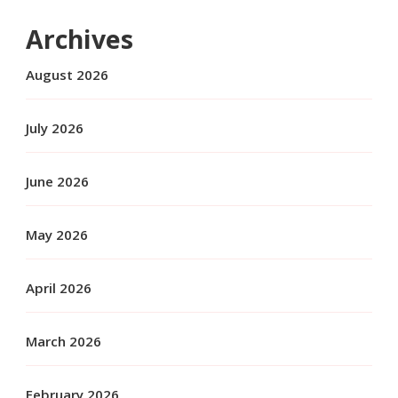
Archives
August 2026
July 2026
June 2026
May 2026
April 2026
March 2026
February 2026