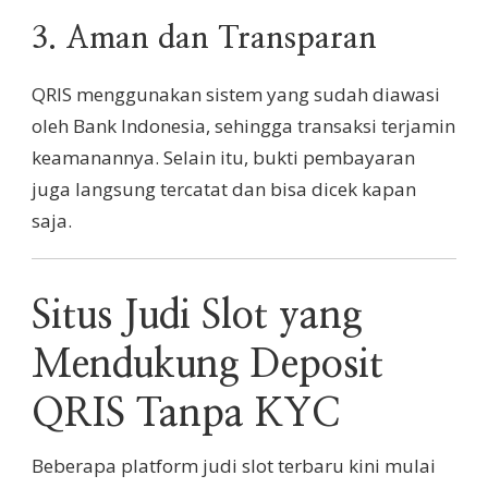
3. Aman dan Transparan
QRIS menggunakan sistem yang sudah diawasi
oleh Bank Indonesia, sehingga transaksi terjamin
keamanannya. Selain itu, bukti pembayaran
juga langsung tercatat dan bisa dicek kapan
saja.
Situs Judi Slot yang
Mendukung Deposit
QRIS Tanpa KYC
Beberapa platform judi slot terbaru kini mulai