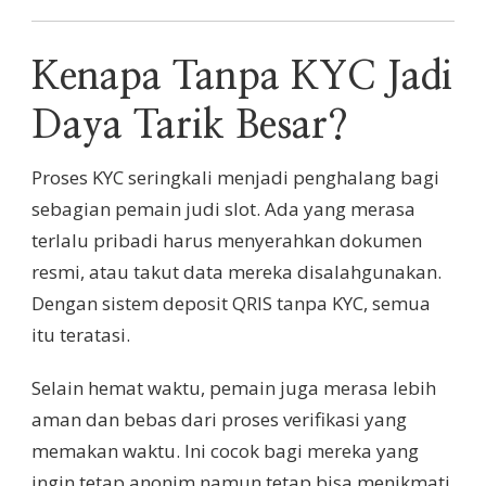
Kenapa Tanpa KYC Jadi
Daya Tarik Besar?
Proses KYC seringkali menjadi penghalang bagi
sebagian pemain judi slot. Ada yang merasa
terlalu pribadi harus menyerahkan dokumen
resmi, atau takut data mereka disalahgunakan.
Dengan sistem deposit QRIS tanpa KYC, semua
itu teratasi.
Selain hemat waktu, pemain juga merasa lebih
aman dan bebas dari proses verifikasi yang
memakan waktu. Ini cocok bagi mereka yang
ingin tetap anonim namun tetap bisa menikmati