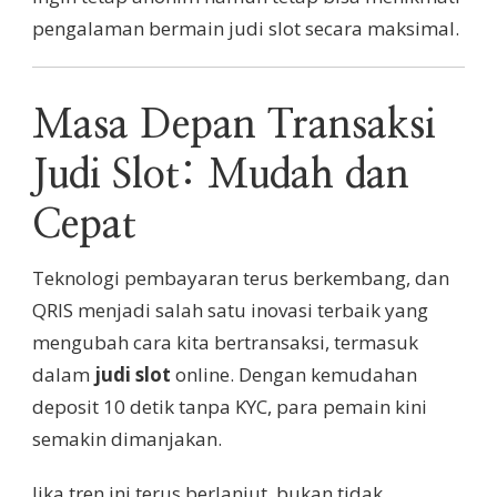
pengalaman bermain judi slot secara maksimal.
Masa Depan Transaksi
Judi Slot: Mudah dan
Cepat
Teknologi pembayaran terus berkembang, dan
QRIS menjadi salah satu inovasi terbaik yang
mengubah cara kita bertransaksi, termasuk
dalam
judi slot
online. Dengan kemudahan
deposit 10 detik tanpa KYC, para pemain kini
semakin dimanjakan.
Jika tren ini terus berlanjut, bukan tidak