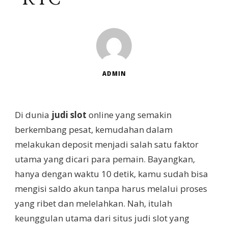
ADMIN
Di dunia
judi slot
online yang semakin
berkembang pesat, kemudahan dalam
melakukan deposit menjadi salah satu faktor
utama yang dicari para pemain. Bayangkan,
hanya dengan waktu 10 detik, kamu sudah bisa
mengisi saldo akun tanpa harus melalui proses
yang ribet dan melelahkan. Nah, itulah
keunggulan utama dari situs judi slot yang