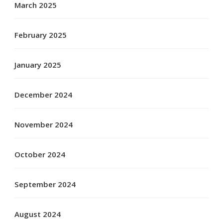
March 2025
February 2025
January 2025
December 2024
November 2024
October 2024
September 2024
August 2024