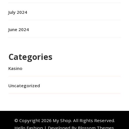
July 2024
June 2024
Categories
Kasino
Uncategorized
© Copyright 2026
My Shop
. All Rights Reserved.
Hello Fashion | Developed By
Blossom Themes
.