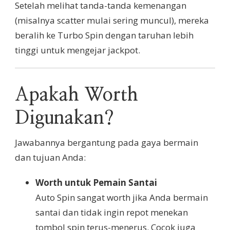
Setelah melihat tanda-tanda kemenangan
(misalnya scatter mulai sering muncul), mereka
beralih ke Turbo Spin dengan taruhan lebih
tinggi untuk mengejar jackpot.
Apakah Worth
Digunakan?
Jawabannya bergantung pada gaya bermain
dan tujuan Anda:
Worth untuk Pemain Santai
Auto Spin sangat worth jika Anda bermain
santai dan tidak ingin repot menekan
tombol spin terus-menerus. Cocok juga