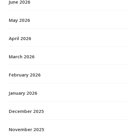
June 2026
May 2026
April 2026
March 2026
February 2026
January 2026
December 2025
November 2025