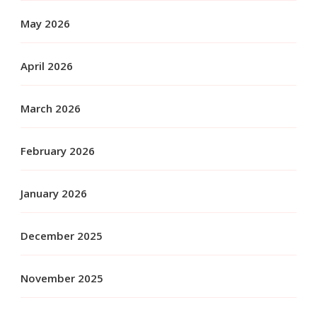
May 2026
April 2026
March 2026
February 2026
January 2026
December 2025
November 2025