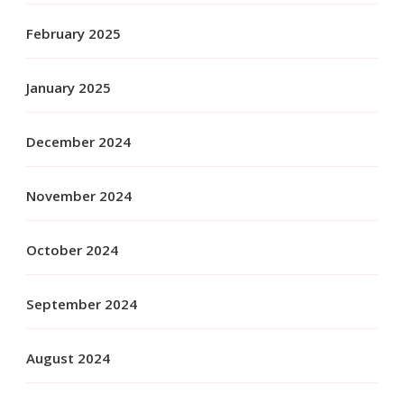
February 2025
January 2025
December 2024
November 2024
October 2024
September 2024
August 2024