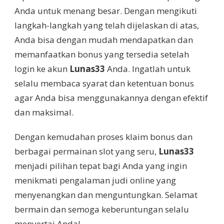
Anda untuk menang besar. Dengan mengikuti
langkah-langkah yang telah dijelaskan di atas,
Anda bisa dengan mudah mendapatkan dan
memanfaatkan bonus yang tersedia setelah
login ke akun
Lunas33
Anda. Ingatlah untuk
selalu membaca syarat dan ketentuan bonus
agar Anda bisa menggunakannya dengan efektif
dan maksimal.
Dengan kemudahan proses klaim bonus dan
berbagai permainan slot yang seru,
Lunas33
menjadi pilihan tepat bagi Anda yang ingin
menikmati pengalaman judi online yang
menyenangkan dan menguntungkan. Selamat
bermain dan semoga keberuntungan selalu
menyertai Anda!