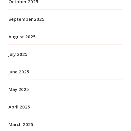
October 2025
September 2025
August 2025
July 2025
June 2025
May 2025
April 2025
March 2025