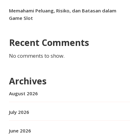
Memahami Peluang, Risiko, dan Batasan dalam
Game Slot
Recent Comments
No comments to show.
Archives
August 2026
July 2026
June 2026