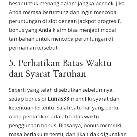
besar untuk menang dalam jangka pendek. Jika
Anda merasa beruntung dan ingin mencoba
peruntungan di slot dengan jackpot progresif,
bonus yang Anda klaim bisa menjadi modal
tambahan untuk mencoba peruntungan di
permainan tersebut.
5. Perhatikan Batas Waktu
dan Syarat Taruhan
Seperti yang telah disebutkan sebelumnya,
setiap bonus di
Lunas33
memiliki syarat dan
ketentuan tertentu. Salah satu hal yang perlu
Anda perhatikan adalah batas waktu
penggunaan bonus. Biasanya, bonus memiliki
masa berlaku tertentu, dan jika tidak digunakan