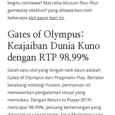
begitu istimewa?
Mari kita telusuri fitur-fitur
gameplay eksklusif yang ditawarkan oleh
beberapa
slot gacor hari ini
.
Gates of Olympus:
Keajaiban Dunia Kuno
dengan RTP 98.99%
Salah satu slot yang tengah naik daun adalah
Gates of Olympus dari Pragmatic Play.
Berlatar
belakang mitologi Yunani, permainan ini
menawarkan pengalaman visual yang
memukau.
Dengan Return to Player (RTP)
mencapai 98.99%, peluang kemenangan yang
ditawarkan sangat tinggi.
Fitur Multiplier yang