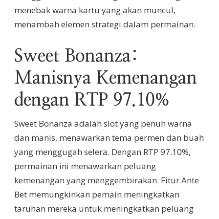
menebak warna kartu yang akan muncul,
menambah elemen strategi dalam permainan.
Sweet Bonanza:
Manisnya Kemenangan
dengan RTP 97.10%
Sweet Bonanza adalah slot yang penuh warna
dan manis, menawarkan tema permen dan buah
yang menggugah selera.
Dengan RTP 97.10%,
permainan ini menawarkan peluang
kemenangan yang menggembirakan.
Fitur Ante
Bet memungkinkan pemain meningkatkan
taruhan mereka untuk meningkatkan peluang