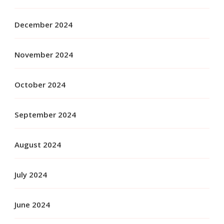
December 2024
November 2024
October 2024
September 2024
August 2024
July 2024
June 2024