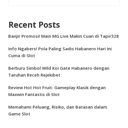
Recent Posts
Banjir Promosi! Main MG Live Makin Cuan di Tapir328
Info Ngabers! Pola Paling Sadis Habanero Hari Ini
Cuma di Slot
Berburu Simbol Wild Koi Gate Habanero dengan
Taruhan Receh Rejekibet
Review Hot Hot Fruit: Gameplay Klasik dengan
Maxwin Fantastis di Slot
Memahami Peluang, Risiko, dan Batasan dalam
Game Slot