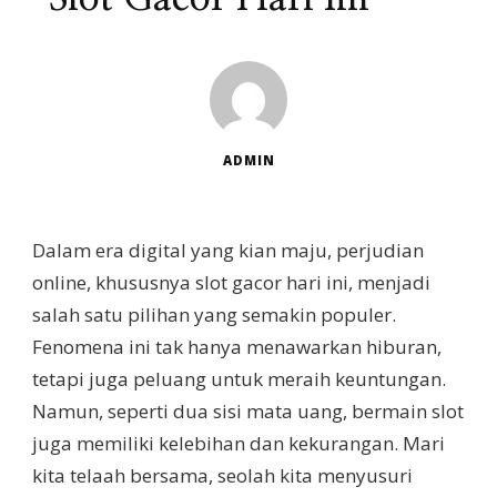
ADMIN
Dalam era digital yang kian maju, perjudian
online, khususnya slot gacor hari ini, menjadi
salah satu pilihan yang semakin populer.
Fenomena ini tak hanya menawarkan hiburan,
tetapi juga peluang untuk meraih keuntungan.
Namun, seperti dua sisi mata uang, bermain slot
juga memiliki kelebihan dan kekurangan. Mari
kita telaah bersama, seolah kita menyusuri