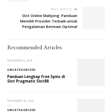
NEXT ARTICLE
Slot Online Mahjong: Panduan
Memilih Provider Terbaik untuk
Pengalaman Bermain Optimal
Recommended Articles
NOVEMBER 6, 2024
UNCATEGORIZED
Panduan Lengkap Free Spins di
Slot Pragmatic Slot88
NOVEMBER 26, 2025
UNCATEGORIZED