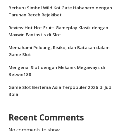
Berburu Simbol Wild Koi Gate Habanero dengan
Taruhan Receh Rejekibet
Review Hot Hot Fruit: Gameplay Klasik dengan
Maxwin Fantastis di Slot
Memahami Peluang, Risiko, dan Batasan dalam
Game Slot
Mengenal Slot dengan Mekanik Megaways di
Betwin188
Game Slot Bertema Asia Terpopuler 2026 di Judi
Bola
Recent Comments
No comments to show.