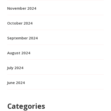
November 2024
October 2024
September 2024
August 2024
July 2024
June 2024
Categories