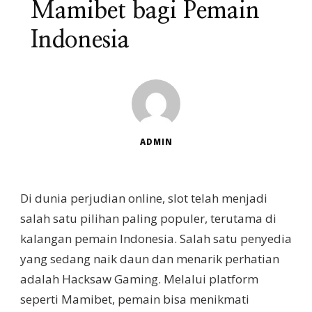
Mamibet bagi Pemain
Indonesia
ADMIN
Di dunia perjudian online, slot telah menjadi
salah satu pilihan paling populer, terutama di
kalangan pemain Indonesia. Salah satu penyedia
yang sedang naik daun dan menarik perhatian
adalah Hacksaw Gaming. Melalui platform
seperti Mamibet, pemain bisa menikmati