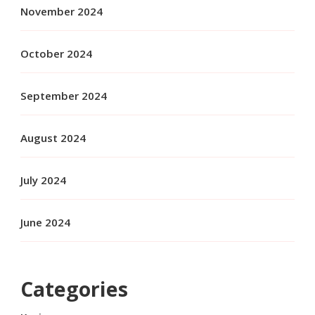
November 2024
October 2024
September 2024
August 2024
July 2024
June 2024
Categories