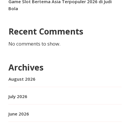
Game Slot Bertema Asia Terpopuler 2026 di Judi
Bola
Recent Comments
No comments to show.
Archives
August 2026
July 2026
June 2026