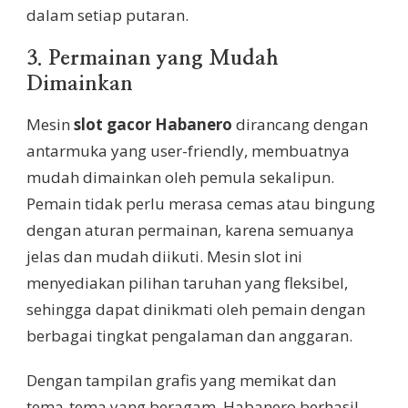
dalam setiap putaran.
3. Permainan yang Mudah
Dimainkan
Mesin
slot gacor Habanero
dirancang dengan
antarmuka yang user-friendly, membuatnya
mudah dimainkan oleh pemula sekalipun.
Pemain tidak perlu merasa cemas atau bingung
dengan aturan permainan, karena semuanya
jelas dan mudah diikuti. Mesin slot ini
menyediakan pilihan taruhan yang fleksibel,
sehingga dapat dinikmati oleh pemain dengan
berbagai tingkat pengalaman dan anggaran.
Dengan tampilan grafis yang memikat dan
tema-tema yang beragam, Habanero berhasil