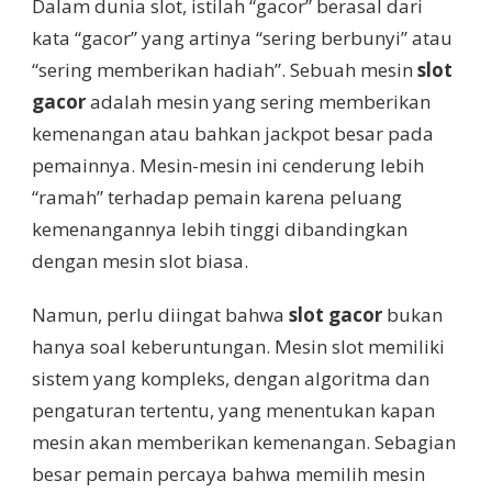
Dalam dunia slot, istilah “gacor” berasal dari
kata “gacor” yang artinya “sering berbunyi” atau
“sering memberikan hadiah”. Sebuah mesin
slot
gacor
adalah mesin yang sering memberikan
kemenangan atau bahkan jackpot besar pada
pemainnya. Mesin-mesin ini cenderung lebih
“ramah” terhadap pemain karena peluang
kemenangannya lebih tinggi dibandingkan
dengan mesin slot biasa.
Namun, perlu diingat bahwa
slot gacor
bukan
hanya soal keberuntungan. Mesin slot memiliki
sistem yang kompleks, dengan algoritma dan
pengaturan tertentu, yang menentukan kapan
mesin akan memberikan kemenangan. Sebagian
besar pemain percaya bahwa memilih mesin