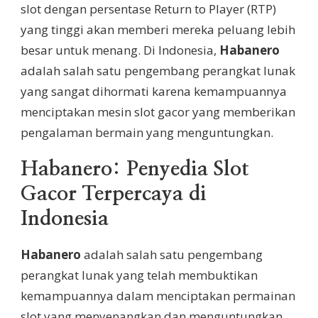
slot dengan persentase Return to Player (RTP)
yang tinggi akan memberi mereka peluang lebih
besar untuk menang. Di Indonesia,
Habanero
adalah salah satu pengembang perangkat lunak
yang sangat dihormati karena kemampuannya
menciptakan mesin slot gacor yang memberikan
pengalaman bermain yang menguntungkan.
Habanero: Penyedia Slot
Gacor Terpercaya di
Indonesia
Habanero
adalah salah satu pengembang
perangkat lunak yang telah membuktikan
kemampuannya dalam menciptakan permainan
slot yang menyenangkan dan menguntungkan.