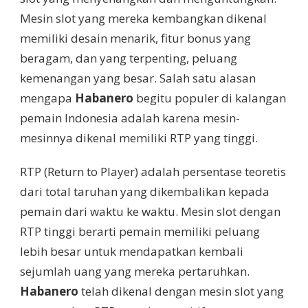
Mesin slot yang mereka kembangkan dikenal
memiliki desain menarik, fitur bonus yang
beragam, dan yang terpenting, peluang
kemenangan yang besar. Salah satu alasan
mengapa
Habanero
begitu populer di kalangan
pemain Indonesia adalah karena mesin-
mesinnya dikenal memiliki RTP yang tinggi.
RTP (Return to Player) adalah persentase teoretis
dari total taruhan yang dikembalikan kepada
pemain dari waktu ke waktu. Mesin slot dengan
RTP tinggi berarti pemain memiliki peluang
lebih besar untuk mendapatkan kembali
sejumlah uang yang mereka pertaruhkan.
Habanero
telah dikenal dengan mesin slot yang