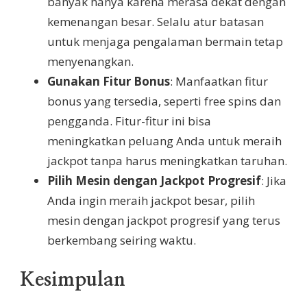
banyak hanya karena merasa dekat dengan
kemenangan besar. Selalu atur batasan
untuk menjaga pengalaman bermain tetap
menyenangkan.
Gunakan Fitur Bonus
: Manfaatkan fitur
bonus yang tersedia, seperti free spins dan
pengganda. Fitur-fitur ini bisa
meningkatkan peluang Anda untuk meraih
jackpot tanpa harus meningkatkan taruhan.
Pilih Mesin dengan Jackpot Progresif
: Jika
Anda ingin meraih jackpot besar, pilih
mesin dengan jackpot progresif yang terus
berkembang seiring waktu.
Kesimpulan