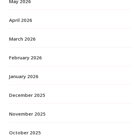
May 2026
April 2026
March 2026
February 2026
January 2026
December 2025
November 2025
October 2025