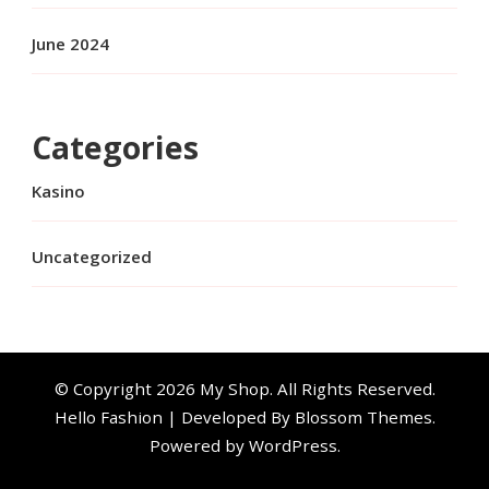
June 2024
Categories
Kasino
Uncategorized
© Copyright 2026
My Shop
. All Rights Reserved.
Hello Fashion | Developed By
Blossom Themes
.
Powered by
WordPress
.