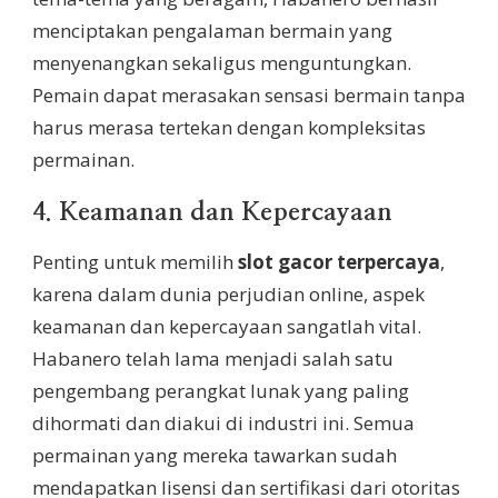
menciptakan pengalaman bermain yang
menyenangkan sekaligus menguntungkan.
Pemain dapat merasakan sensasi bermain tanpa
harus merasa tertekan dengan kompleksitas
permainan.
4. Keamanan dan Kepercayaan
Penting untuk memilih
slot gacor terpercaya
,
karena dalam dunia perjudian online, aspek
keamanan dan kepercayaan sangatlah vital.
Habanero telah lama menjadi salah satu
pengembang perangkat lunak yang paling
dihormati dan diakui di industri ini. Semua
permainan yang mereka tawarkan sudah
mendapatkan lisensi dan sertifikasi dari otoritas