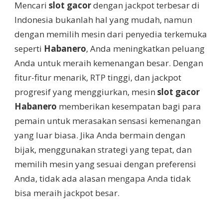
Mencari
slot gacor
dengan jackpot terbesar di
Indonesia bukanlah hal yang mudah, namun
dengan memilih mesin dari penyedia terkemuka
seperti
Habanero
, Anda meningkatkan peluang
Anda untuk meraih kemenangan besar. Dengan
fitur-fitur menarik, RTP tinggi, dan jackpot
progresif yang menggiurkan, mesin
slot gacor
Habanero
memberikan kesempatan bagi para
pemain untuk merasakan sensasi kemenangan
yang luar biasa. Jika Anda bermain dengan
bijak, menggunakan strategi yang tepat, dan
memilih mesin yang sesuai dengan preferensi
Anda, tidak ada alasan mengapa Anda tidak
bisa meraih jackpot besar.