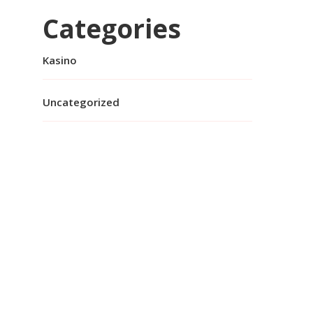
Categories
Kasino
Uncategorized