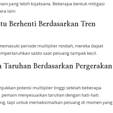
n yang lebih bijaksana. Beberapa bentuk mitigasi
ra lain:
u Berhenti Berdasarkan Tren
memasuki periode multiplier rendah, mereka dapat
mpertaruhkan saldo saat peluang tampak kecil.
n Taruhan Berdasarkan Pergerakan
ukkan potensi multiplier tinggi setelah beberapa
 pemain menyesuaikan taruhan dengan hati-hati.
ng, tapi untuk memaksimalkan peluang di momen yang