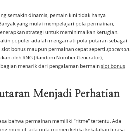
ng semakin dinamis, pemain kini tidak hanya
anyak yang mulai mempelajari pola permainan,
enerapkan strategi untuk meminimalkan kerugian.
akin populer adalah mengamati pola putaran sebagai
da slot bonus maupun permainan cepat seperti
spaceman
.
tukan oleh RNG (Random Number Generator),
 bagian menarik dari pengalaman bermain
slot bonus
utaran Menjadi Perhatian
asa bahwa permainan memiliki “ritme” tertentu. Ada
ring muncul, ada pula momen ketika kekalahan terasa