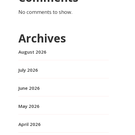
No comments to show.
Archives
August 2026
July 2026
June 2026
May 2026
April 2026