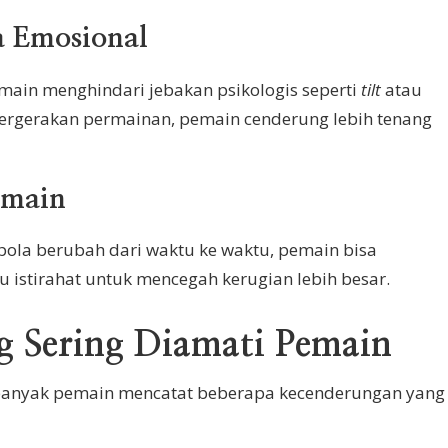
a Emosional
in menghindari jebakan psikologis seperti
tilt
atau
ergerakan permainan, pemain cenderung lebih tenang
rmain
la berubah dari waktu ke waktu, pemain bisa
istirahat untuk mencegah kerugian lebih besar.
 Sering Diamati Pemain
, banyak pemain mencatat beberapa kecenderungan yang