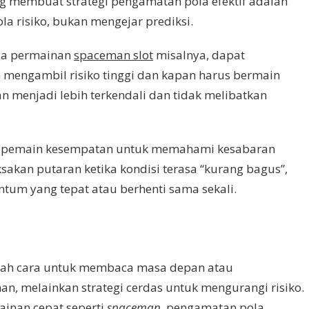
ng membuat strategi pengamatan pola efektif adalah
 risiko, bukan mengejar prediksi.
ya permainan
spaceman slot
misalnya, dapat
mengambil risiko tinggi dan kapan harus bermain
n menjadi lebih terkendali dan tidak melibatkan
 pemain kesempatan untuk memahami kesabaran
akan putaran ketika kondisi terasa “kurang bagus”,
m yang tepat atau berhenti sama sekali.
lah cara untuk membaca masa depan atau
, melainkan strategi cerdas untuk mengurangi risiko.
inan cepat seperti
spaceman
, pengamatan pola