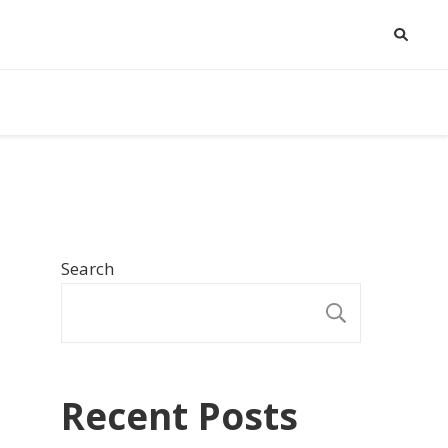
Search
SEARCH
Recent Posts