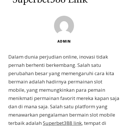
ADMIN
Dalam dunia perjudian online, inovasi tidak
pernah berhenti berkembang. Salah satu
perubahan besar yang memengaruhi cara kita
bermain adalah hadirnya permainan slot
mobile, yang memungkinkan para pemain
menikmati permainan favorit mereka kapan saja
dan di mana saja. Salah satu platform yang
menawarkan pengalaman bermain slot mobile
terbaik adalah
Superbet388 link
, tempat di