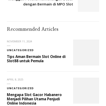
dengan Bermain di MPO Slot
Recommended Articles
NOVEMBER 11, 2024
UNCATEGORIZED
Tips Aman Bermain Slot Online di
Slot88 untuk Pemula
APRIL 8, 2025
UNCATEGORIZED
Mengapa Slot Gacor Habanero
Menjadi Pilihan Utama Penjudi
Online Indonesia