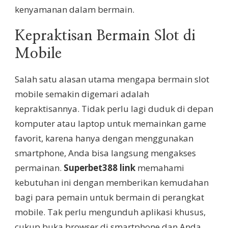
kenyamanan dalam bermain.
Kepraktisan Bermain Slot di
Mobile
Salah satu alasan utama mengapa bermain slot
mobile semakin digemari adalah
kepraktisannya. Tidak perlu lagi duduk di depan
komputer atau laptop untuk memainkan game
favorit, karena hanya dengan menggunakan
smartphone, Anda bisa langsung mengakses
permainan.
Superbet388 link
memahami
kebutuhan ini dengan memberikan kemudahan
bagi para pemain untuk bermain di perangkat
mobile. Tak perlu mengunduh aplikasi khusus,
cukup buka browser di smartphone dan Anda