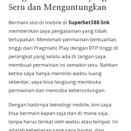
Seru dan Menguntungkan
Bermain slot di mobile di
Superbet388 link
memberikan saya pengalaman yang tidak
terlupakan. Menikmati permainan berkualitas
tinggi dari Pragmatic Play dengan RTP tinggi di
perangkat yang selalu ada di tangan saya
membuat permainan ini semakin seru. Bahkan
ketika saya hanya memiliki waktu luang
sebentar, saya bisa langsung membuka
permainan dan mencoba keberuntungan.
Dengan hadirnya teknologi mobile, kini saya
bisa bermain kapan saja dan di mana saja,
tanpa harus terikat oleh waktu atau tempat. Ini
adalah kebebasan yang saya hargai, dan