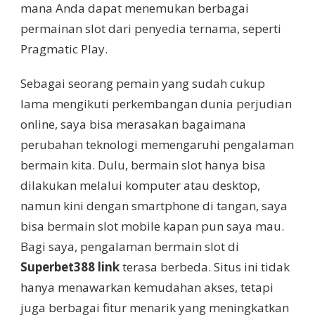
mana Anda dapat menemukan berbagai
permainan slot dari penyedia ternama, seperti
Pragmatic Play.
Sebagai seorang pemain yang sudah cukup
lama mengikuti perkembangan dunia perjudian
online, saya bisa merasakan bagaimana
perubahan teknologi memengaruhi pengalaman
bermain kita. Dulu, bermain slot hanya bisa
dilakukan melalui komputer atau desktop,
namun kini dengan smartphone di tangan, saya
bisa bermain slot mobile kapan pun saya mau.
Bagi saya, pengalaman bermain slot di
Superbet388 link
terasa berbeda. Situs ini tidak
hanya menawarkan kemudahan akses, tetapi
juga berbagai fitur menarik yang meningkatkan