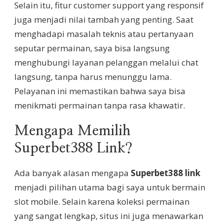
Selain itu, fitur customer support yang responsif
juga menjadi nilai tambah yang penting. Saat
menghadapi masalah teknis atau pertanyaan
seputar permainan, saya bisa langsung
menghubungi layanan pelanggan melalui chat
langsung, tanpa harus menunggu lama.
Pelayanan ini memastikan bahwa saya bisa
menikmati permainan tanpa rasa khawatir.
Mengapa Memilih
Superbet388 Link?
Ada banyak alasan mengapa
Superbet388 link
menjadi pilihan utama bagi saya untuk bermain
slot mobile. Selain karena koleksi permainan
yang sangat lengkap, situs ini juga menawarkan