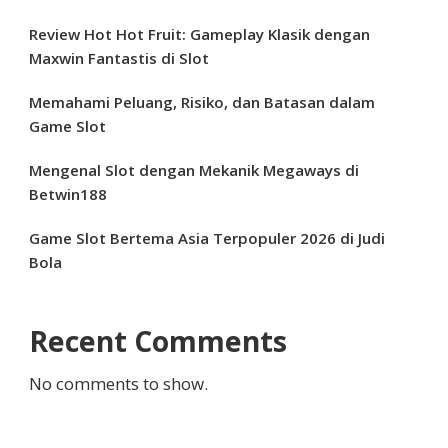
Review Hot Hot Fruit: Gameplay Klasik dengan
Maxwin Fantastis di Slot
Memahami Peluang, Risiko, dan Batasan dalam
Game Slot
Mengenal Slot dengan Mekanik Megaways di
Betwin188
Game Slot Bertema Asia Terpopuler 2026 di Judi
Bola
Recent Comments
No comments to show.