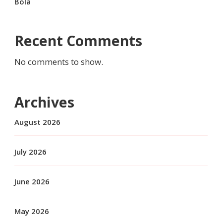
Bola
Recent Comments
No comments to show.
Archives
August 2026
July 2026
June 2026
May 2026