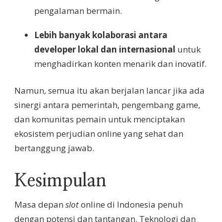
pengalaman bermain.
Lebih banyak kolaborasi antara
developer lokal dan internasional
untuk
menghadirkan konten menarik dan inovatif.
Namun, semua itu akan berjalan lancar jika ada
sinergi antara pemerintah, pengembang game,
dan komunitas pemain untuk menciptakan
ekosistem perjudian online yang sehat dan
bertanggung jawab.
Kesimpulan
Masa depan
slot
online di Indonesia penuh
dengan potensi dan tantangan. Teknologi dan