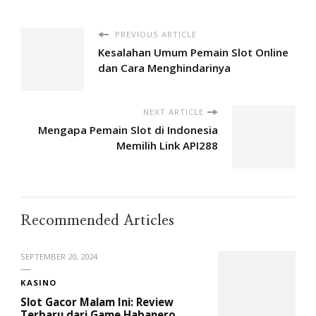
PREVIOUS ARTICLE
Kesalahan Umum Pemain Slot Online
dan Cara Menghindarinya
NEXT ARTICLE
Mengapa Pemain Slot di Indonesia
Memilih Link API288
Recommended Articles
SEPTEMBER 20, 2024
KASINO
Slot Gacor Malam Ini: Review
Terbaru dari Game Habanero