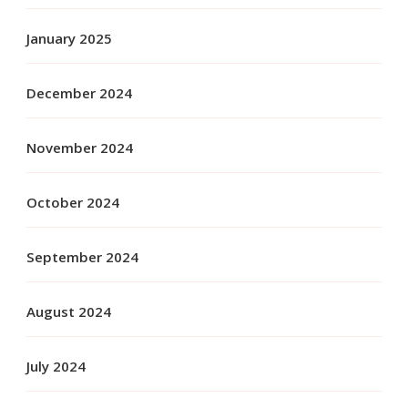
January 2025
December 2024
November 2024
October 2024
September 2024
August 2024
July 2024