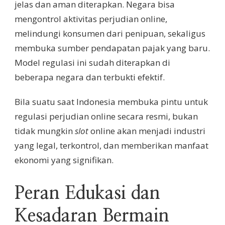
jelas dan aman diterapkan. Negara bisa
mengontrol aktivitas perjudian online,
melindungi konsumen dari penipuan, sekaligus
membuka sumber pendapatan pajak yang baru.
Model regulasi ini sudah diterapkan di
beberapa negara dan terbukti efektif.
Bila suatu saat Indonesia membuka pintu untuk
regulasi perjudian online secara resmi, bukan
tidak mungkin
slot
online akan menjadi industri
yang legal, terkontrol, dan memberikan manfaat
ekonomi yang signifikan.
Peran Edukasi dan
Kesadaran Bermain