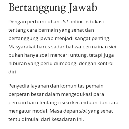
Bertanggung Jawab
Dengan pertumbuhan
slot
online, edukasi
tentang cara bermain yang sehat dan
bertanggung jawab menjadi sangat penting.
Masyarakat harus sadar bahwa permainan
slot
bukan hanya soal mencari untung, tetapi juga
hiburan yang perlu diimbangi dengan kontrol
diri.
Penyedia layanan dan komunitas pemain
berperan besar dalam mengedukasi para
pemain baru tentang risiko kecanduan dan cara
mengatur modal. Masa depan
slot
yang sehat
tentu dimulai dari kesadaran ini.