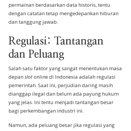
permainan berdasarkan data historis, tentu
dengan catatan tetap mengedepankan hiburan
dan tanggung jawab.
Regulasi: Tantangan
dan Peluang
Salah satu faktor yang sangat menentukan masa
depan
slot
online di Indonesia adalah regulasi
pemerintah. Saat ini, perjudian daring masih
dianggap ilegal dan belum ada payung hukum
yang jelas. Ini tentu menjadi tantangan besar
bagi perkembangan industri ini.
Namun, ada peluang besar jika regulasi yang