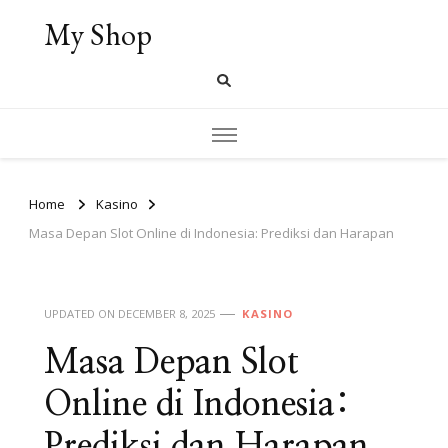
My Shop
Home
Kasino
Masa Depan Slot Online di Indonesia: Prediksi dan Harapan
UPDATED ON
DECEMBER 8, 2025
KASINO
Masa Depan Slot
Online di Indonesia:
Prediksi dan Harapan