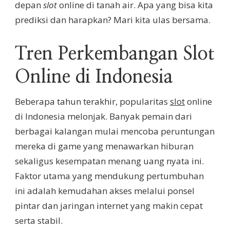
depan
slot
online di tanah air. Apa yang bisa kita
prediksi dan harapkan? Mari kita ulas bersama.
Tren Perkembangan Slot
Online di Indonesia
Beberapa tahun terakhir, popularitas
slot
online
di Indonesia melonjak. Banyak pemain dari
berbagai kalangan mulai mencoba peruntungan
mereka di game yang menawarkan hiburan
sekaligus kesempatan menang uang nyata ini.
Faktor utama yang mendukung pertumbuhan
ini adalah kemudahan akses melalui ponsel
pintar dan jaringan internet yang makin cepat
serta stabil.