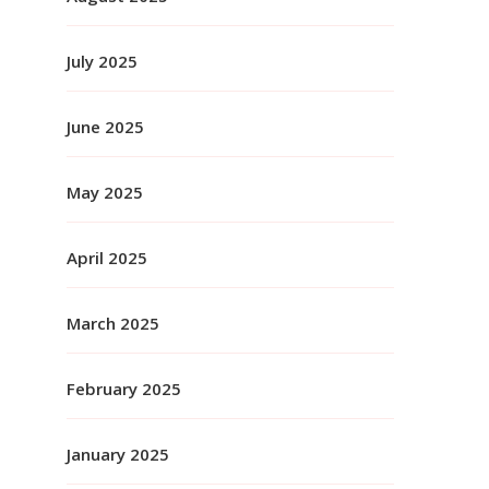
July 2025
June 2025
May 2025
April 2025
March 2025
February 2025
January 2025