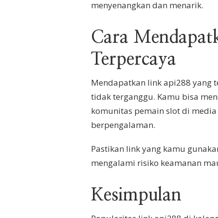
menyenangkan dan menarik.
Cara Mendapatk
Terpercaya
Mendapatkan link api288 yang t
tidak terganggu. Kamu bisa menca
komunitas pemain slot di media
berpengalaman.
Pastikan link yang kamu gunakan
mengalami risiko keamanan mau
Kesimpulan