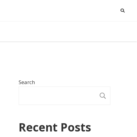
Search
SEARCH
Recent Posts