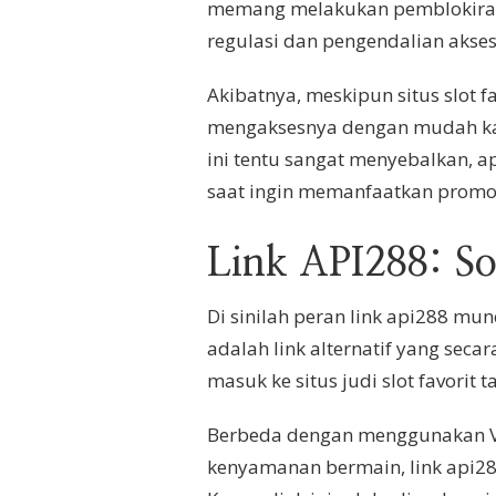
memang melakukan pemblokiran t
regulasi dan pengendalian akses
Akibatnya, meskipun situs slot f
mengaksesnya dengan mudah kare
ini tentu sangat menyebalkan, 
saat ingin memanfaatkan promo
Link API288: So
Di sinilah peran link api288 mu
adalah link alternatif yang seca
masuk ke situs judi slot favorit
Berbeda dengan menggunakan V
kenyamanan bermain, link api28