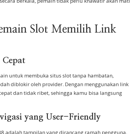
i secara berkala, pemain tidak perlu khawatir akan mati
emain Slot Memilih Link
 Cepat
in untuk membuka situs slot tanpa hambatan,
dah diblokir oleh provider. Dengan menggunakan link
 cepat dan tidak ribet, sehingga kamu bisa langsung
igasi yang User-Friendly
288 adalah tampilan yang dirancang ramah pengguna.