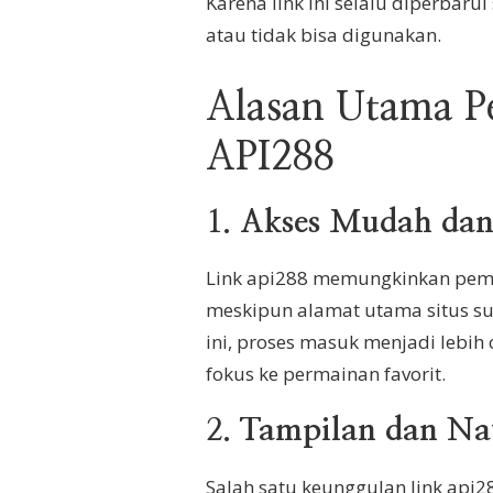
Karena link ini selalu diperbaru
atau tidak bisa digunakan.
Alasan Utama P
API288
1.
Akses Mudah dan
Link api288 memungkinkan pema
meskipun alamat utama situs su
ini, proses masuk menjadi lebih
fokus ke permainan favorit.
2.
Tampilan dan Nav
Salah satu keunggulan link api