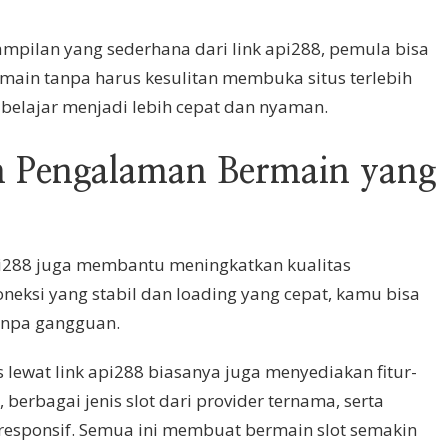
pilan yang sederhana dari link api288, pemula bisa
main tanpa harus kesulitan membuka situs terlebih
belajar menjadi lebih cepat dan nyaman.
n Pengalaman Bermain yang
pi288 juga membantu meningkatkan kualitas
eksi yang stabil dan loading yang cepat, kamu bisa
tanpa gangguan.
es lewat link api288 biasanya juga menyediakan fitur-
 berbagai jenis slot dari provider ternama, serta
responsif. Semua ini membuat bermain slot semakin