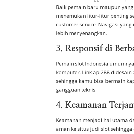
Baik pemain baru maupun yang
menemukan fitur-fitur penting s
customer service. Navigasi ya
lebih menyenangkan.
3.
Responsif di Berb
Pemain slot Indonesia umumny
komputer. Link api288 didesain 
sehingga kamu bisa bermain kap
gangguan teknis.
4.
Keamanan Terja
Keamanan menjadi hal utama da
aman ke situs judi slot sehingga