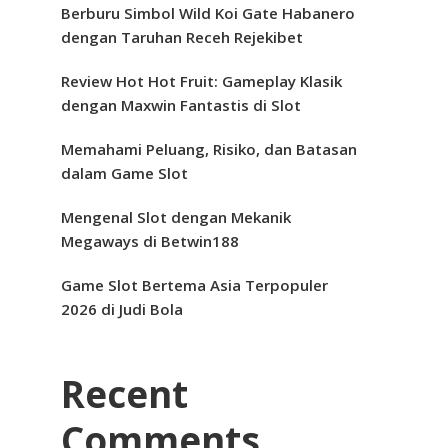
Berburu Simbol Wild Koi Gate Habanero
dengan Taruhan Receh Rejekibet
Review Hot Hot Fruit: Gameplay Klasik
dengan Maxwin Fantastis di Slot
Memahami Peluang, Risiko, dan Batasan
dalam Game Slot
Mengenal Slot dengan Mekanik
Megaways di Betwin188
Game Slot Bertema Asia Terpopuler
2026 di Judi Bola
Recent
Comments